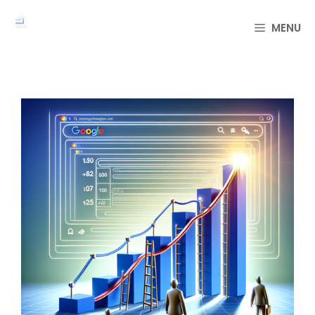
컨
텐
MENU
츠
로
건
너
뛰
기