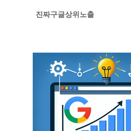
컨
텐
진짜구글상위노출
츠
로
건
너
뛰
기