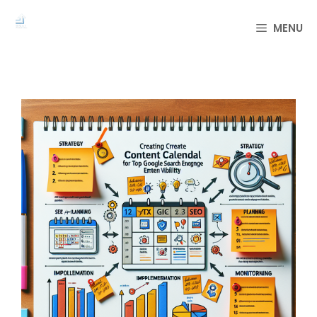
컨
텐
MENU
츠
로
건
너
뛰
기