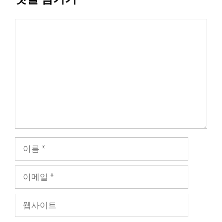
댓
글
이
름
이
메
일
웹
사