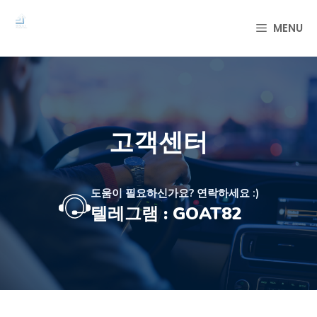
컨
텐
MENU
츠
로
건
너
뛰
기
고객센터
도움이 필요하신가요? 연락하세요 :)
텔레그램 : GOAT82