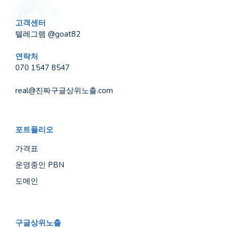
고객센터
텔레그램 @goat82
연락처
070 1547 8547
real@진짜구글상위노출.com
포트폴리오
가격표
운영중인 PBN
도메인
구글상위노출